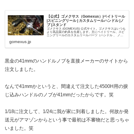
【公式】ゴメクサス（Gomexus）|ベイトリール
|スピニングリール | カスタムリールハンドル |ノ
ブ |スタンド
ゴメクサス (GOMEXUS) 公式サイト。ゴメクサスはいつも
より高品質の釣具を生産します。主にベイトリール、スピ
ニングリールのカスタムリールパーツ（ハンドル 、 ノブ
、スタンド）の開発&販売をします。
gomexus.jp
黒金の41mmのハンドルノブを直接メーカーのサイトから
注文しました。
なんで41mmかというと、間違えて注文した4500H用の捩
じ込みハンドルのノブが41mmだったからです。笑
1/18に注文して、1/24に我が家に到着しました。何故か発
送元がアマゾンからという事で最初は不審物だと思っちゃ
いました。笑