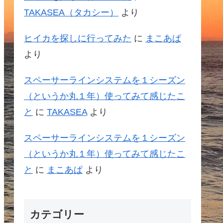
TAKASEA（タカシー）
より
ヒイカを探しに行ってみた
に
まこあぱ
より
スペーサーラインシステムを１シーズン
（というか丸１年）使ってみて感じたこ
と
に
TAKASEA
より
スペーサーラインシステムを１シーズン
（というか丸１年）使ってみて感じたこ
と
に
まこあぱ
より
カテゴリー