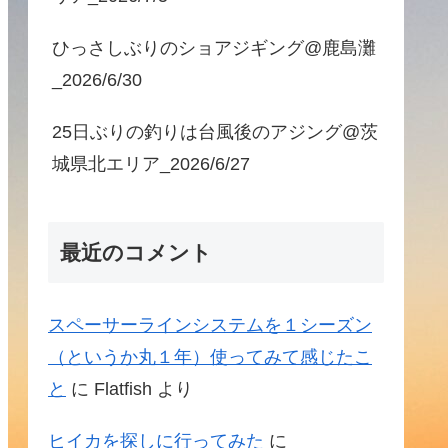
ひっさしぶりのショアジギング@鹿島灘
_2026/6/30
25日ぶりの釣りは台風後のアジング@茨
城県北エリア_2026/6/27
最近のコメント
スペーサーラインシステムを１シーズン
（というか丸１年）使ってみて感じたこ
と
に
Flatfish
より
ヒイカを探しに行ってみた
に