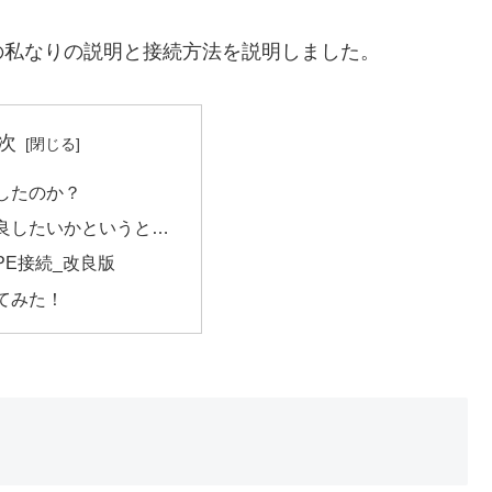
の私なりの説明と接続方法を説明しました。
次
したのか？
良したいかというと…
PE接続_改良版
てみた！