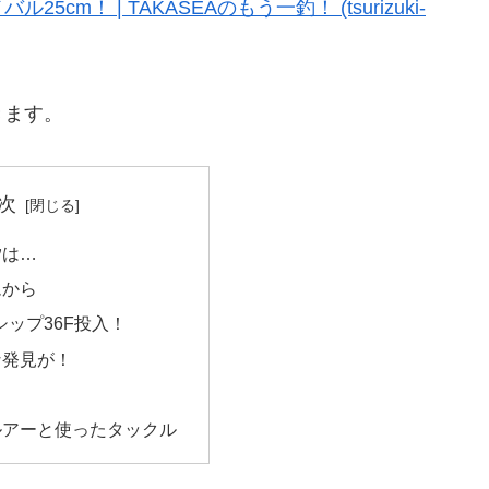
cm！ | TAKASEAのもう一釣！ (tsurizuki-
きます。
次
汐は…
ムから
ンシップ36F投入！
な発見が！
ルアーと使ったタックル