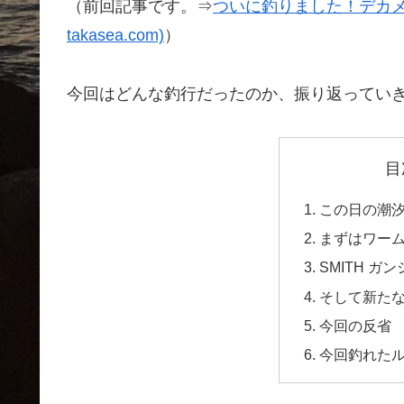
（前回記事です。⇒
ついに釣りました！デカメバル25
takasea.com)
）
今回はどんな釣行だったのか、振り返ってい
目
この日の潮
まずはワー
SMITH ガ
そして新た
今回の反省
今回釣れた