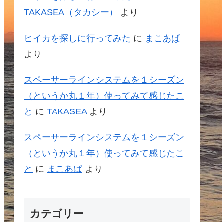
TAKASEA（タカシー）
より
ヒイカを探しに行ってみた
に
まこあぱ
より
スペーサーラインシステムを１シーズン
（というか丸１年）使ってみて感じたこ
と
に
TAKASEA
より
スペーサーラインシステムを１シーズン
（というか丸１年）使ってみて感じたこ
と
に
まこあぱ
より
カテゴリー