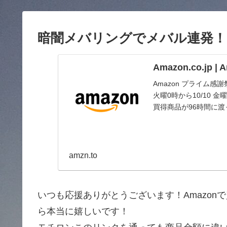
暗闇メバリングでメバル連発！良型2
Amazon.co.jp 
Amazon プライム感
火曜0時から10/10
買得商品が96時間に
amzn.to
いつも応援ありがとうございます！Amazo
ら本当に嬉しいです！