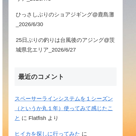
ひっさしぶりのショアジギング@鹿島灘
_2026/6/30
25日ぶりの釣りは台風後のアジング@茨
城県北エリア_2026/6/27
最近のコメント
スペーサーラインシステムを１シーズン
（というか丸１年）使ってみて感じたこ
と
に
Flatfish
より
ヒイカを探しに行ってみた
に