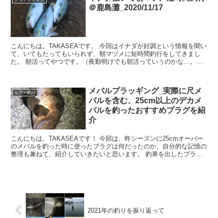
＠鹿島灘_2020/11/17
こんにちは。TAKASEAです。 今回はイナダが好調という情報を聞い
て、いてもたってもいられず、朝マヅメに短時間釣行をしてきまし
た。 朝活ってやつです。（夜勤明けでも朝活っていうのかな…。）
いつもと違った短時間釣行 ...
メバルプラッギング_実際に尺メ
ルアー釣り
バルを含む、25cm以上のデカメ
バルを釣ったおすすめプラグを紹
介
こんにちは。TAKASEAです！ 今回は、昨シーズンに25cmオーバー
のメバルを釣った時に使ったプラグは何だったのか、自分的な記憶の
整理も兼ねて、紹介していきたいと思います。 釣果を出したプラグ
一覧 スミス ガンシップ3...
2021年の釣りを振り返って