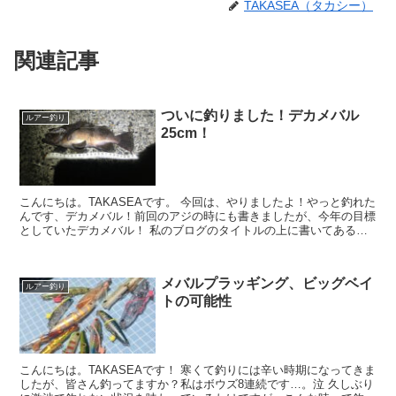
TAKASEA（タカシー）
関連記事
ついに釣りました！デカメバル
ルアー釣り
25cm！
こんにちは。TAKASEAです。 今回は、やりましたよ！やっと釣れた
んです、デカメバル！前回のアジの時にも書きましたが、今年の目標
としていたデカメバル！ 私のブログのタイトルの上に書いてあるキ
ャッチフレーズ「釣れないとは思って...
メバルプラッギング、ビッグベイ
ルアー釣り
トの可能性
こんにちは。TAKASEAです！ 寒くて釣りには辛い時期になってきま
したが、皆さん釣ってますか？私はボウズ8連続です…。泣 久しぶり