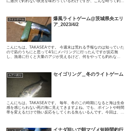
に激渋で釣れない状況を味わっているわけですが、こんな時って釣具
を買っちゃいますよね〜。笑 ...
爆風ライトゲーム@茨城県央エリ
ライトゲーム
ア_2023/4/2
こんにちは。TAKASEAです。 今週末は荒れる予報なのは知っていた
ので凪のうちにと思って4/1にメバリングに行ったんですが反応無
し、漁港に行くと大量のアジが見えるけど、何をやっても釣れな
い…。まさかのボウズで悔し過ぎたので、殆ど寝...
セイゴリング＿冬のライトゲーム
ルアー釣り
こんにちは。TAKASEAです。 毎年、冬のこの時期になると海は生命
感を感じられない死の海に見えてきますよね。でも、ポイントや時間
帯を変えるだけで熱い反応をしてくれる魚もいるんです。今回は、
12月と年が明けて1月に行ったセイゴリング...
イナダ狙いで朝マヅメ短時間釣行
ショアジギング