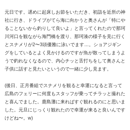
元日です。遅めに起床しお節をいただき、初詣を近所の神
社に行き、ドライブがてら海に向かうと奥さんが「特にや
ることないから釣りして良いよ」と言ってくれたので那珂
川河口を観ながら海門橋を渡り、那珂湊の様子を見に行く
とスナメリが2〜3頭優雅に泳いでます…。ショアジギン
グをしているとよく見かけるのですが魚が散ってしまうよ
うで釣れなくなるので、内心チッと舌打ちをして奥さんと
子供に話すと見たいというので一緒に少し見ます。
(後日、正月番組でスナメリを観ると幸運になると言って
広島のフェリーに何度もスタッフが乗ってチラッと撮れた
と喜んでました。鹿島灘に来ればすぐ観れるのにと思いま
した。元旦にじっくり観れたので幸運が来ると良いんです
けどね〜。w)