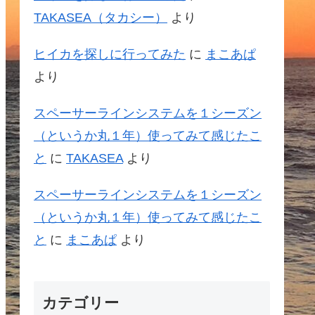
TAKASEA（タカシー）
より
ヒイカを探しに行ってみた
に
まこあぱ
より
スペーサーラインシステムを１シーズン
（というか丸１年）使ってみて感じたこ
と
に
TAKASEA
より
スペーサーラインシステムを１シーズン
（というか丸１年）使ってみて感じたこ
と
に
まこあぱ
より
カテゴリー