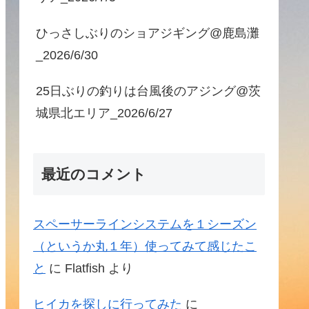
ひっさしぶりのショアジギング@鹿島灘
_2026/6/30
25日ぶりの釣りは台風後のアジング@茨
城県北エリア_2026/6/27
最近のコメント
スペーサーラインシステムを１シーズン
（というか丸１年）使ってみて感じたこ
と
に
Flatfish
より
ヒイカを探しに行ってみた
に