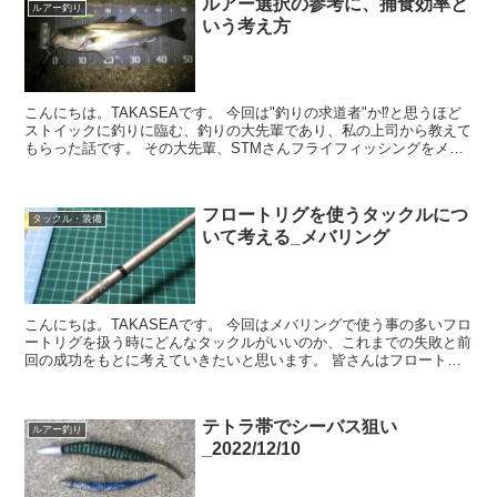
ルアー選択の参考に、捕食効率と
ルアー釣り
いう考え方
こんにちは。TAKASEAです。 今回は"釣りの求道者"か⁉︎と思うほど
ストイックに釣りに臨む、釣りの大先輩であり、私の上司から教えて
もらった話です。 その大先輩、STMさんフライフィッシングをメイ
ンにルアーもやります。魚を持...
フロートリグを使うタックルにつ
タックル・装備
いて考える_メバリング
こんにちは。TAKASEAです。 今回はメバリングで使う事の多いフロ
ートリグを扱う時にどんなタックルがいいのか、これまでの失敗と前
回の成功をもとに考えていきたいと思います。 皆さんはフロートリ
グってどんなイメージですか？ ...
テトラ帯でシーバス狙い
ルアー釣り
_2022/12/10