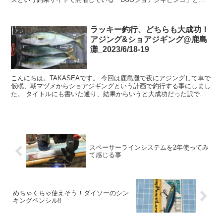
う大会にエント...
ラッキー釣行、どちらも大成功！
アジ
アジング&ショアジギング@鹿島
灘_2023/6/18-19
こんにちは。TAKASEAです。 今回は鹿島灘で夜にアジングして車で
仮眠、朝マヅメからショアジギングという計画で釣行する事にしまし
た。 タイトルにも書いた通り、結果からいうと大成功だった訳です
けど、どんな釣行だったのか詳細を書...
スペーサーラインシステムを2年使ってみ
て感じる事
めちゃくちゃ使えそう！ダイソーのシン
キングペンシル‼︎