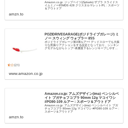
Amazon.co.jp: ジップベイツ(Zipbaits) ザブラ スライドス
イムミノー85MDS 428 クリスタルマレット/FL : スポーツ
＆アウトドア
amzn.to
POZIDRIVEGARAGE(ポジドライブガレージ) ミ
ノー スウィング ウォブラー 85S
ポジドライブガレージ第3弾ルアー! デッドスローでも大振
りな尻振りアクションをする設定となっており、シンキン
グモデルながらトップ~表層直下をレンジキープしやすい
モデルとなります!
www.amazon.co.jp
Amazon.co.jp: アムズデザイン(ima) ペンシルベ
イト プガチョフコブラ 90mm 12g マコイワシ
#PG90-109 ルアー : スポーツ＆アウトドア
Amazon.co.jp: アムズデザイン(ima) ペンシルベイト プガ
チョフコブラ 90mm 12g マコイワシ #PG90-109 ルアー :
スポーツ＆アウトドア
amzn.to