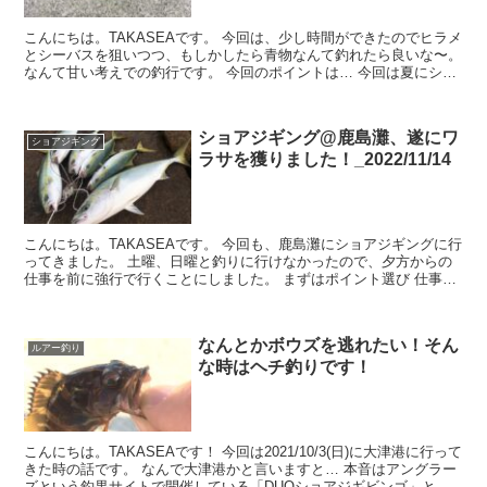
こんにちは。TAKASEAです。 今回は、少し時間ができたのでヒラメ
とシーバスを狙いつつ、もしかしたら青物なんて釣れたら良いな〜。
なんて甘い考えでの釣行です。 今回のポイントは… 今回は夏にショ
ゴがよく釣れたポイントです...
ショアジギング@鹿島灘、遂にワ
ショアジギング
ラサを獲りました！_2022/11/14
こんにちは。TAKASEAです。 今回も、鹿島灘にショアジギングに行
ってきました。 土曜、日曜と釣りに行けなかったので、夕方からの
仕事を前に強行で行くことにしました。 まずはポイント選び 仕事前
ということもあります...
なんとかボウズを逃れたい！そん
ルアー釣り
な時はヘチ釣りです！
こんにちは。TAKASEAです！ 今回は2021/10/3(日)に大津港に行って
きた時の話です。 なんで大津港かと言いますと… 本音はアングラー
ズという釣果サイトで開催している「DUOショアジギビンゴ」とい