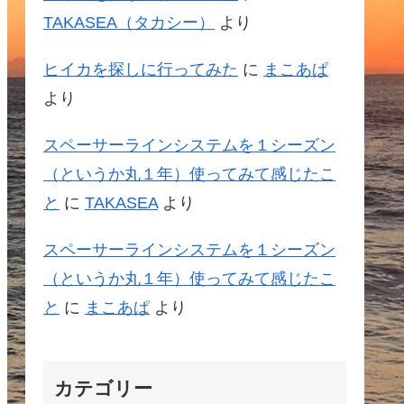
TAKASEA（タカシー）
より
ヒイカを探しに行ってみた
に
まこあぱ
より
スペーサーラインシステムを１シーズン
（というか丸１年）使ってみて感じたこ
と
に
TAKASEA
より
スペーサーラインシステムを１シーズン
（というか丸１年）使ってみて感じたこ
と
に
まこあぱ
より
カテゴリー