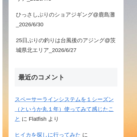
ひっさしぶりのショアジギング@鹿島灘
_2026/6/30
25日ぶりの釣りは台風後のアジング@茨
城県北エリア_2026/6/27
最近のコメント
スペーサーラインシステムを１シーズン
（というか丸１年）使ってみて感じたこ
と
に
Flatfish
より
ヒイカを探しに行ってみた
に