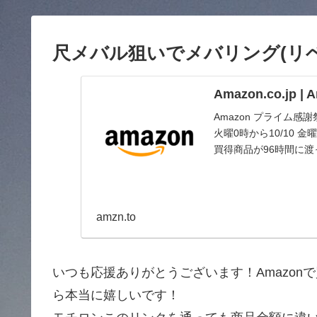
尺メバル狙いでメバリング(リベンジ
Amazon.co.jp 
Amazon プライム感
火曜0時から10/10
買得商品が96時間に
amzn.to
いつも応援ありがとうございます！Amazo
ら本当に嬉しいです！