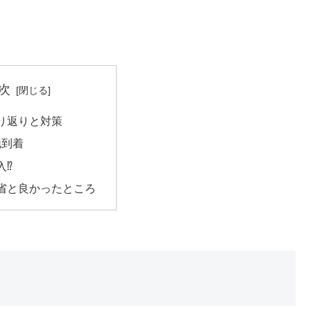
次
り返りと対策
地到着
⁉︎
省と良かったところ