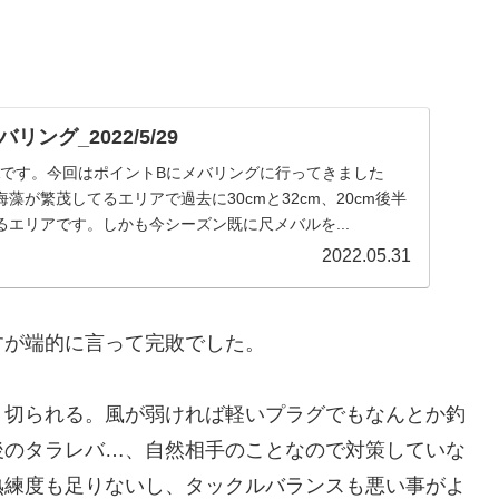
ング_2022/5/29
EAです。今回はポイントBにメバリングに行ってきました
藻が繁茂してるエリアで過去に30cmと32cm、20cm後半
エリアです。しかも今シーズン既に尺メバルを...
2022.05.31
すが端的に言って完敗でした。
、切られる。風が弱ければ軽いプラグでもなんとか釣
後のタラレバ…、自然相手のことなので対策していな
熟練度も足りないし、タックルバランスも悪い事がよ