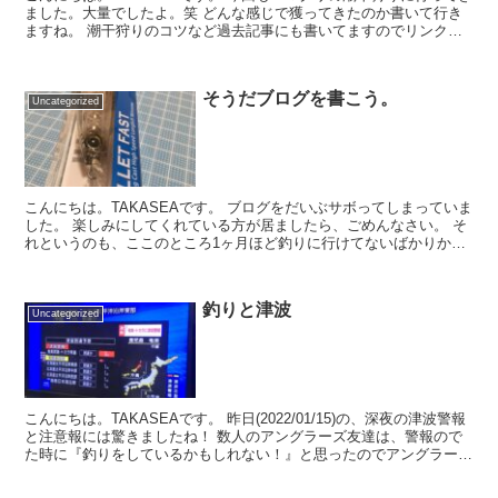
ました。大量でしたよ。笑 どんな感じで獲ってきたのか書いて行き
ますね。 潮干狩りのコツなど過去記事にも書いてますのでリンクを
貼っておきます。 ...
そうだブログを書こう。
Uncategorized
こんにちは。TAKASEAです。 ブログをだいぶサボってしまっていま
した。 楽しみにしてくれている方が居ましたら、ごめんなさい。 そ
れというのも、ここのところ1ヶ月ほど釣りに行けてないばかりか体
調迄崩してしまい、2週間ほ...
釣りと津波
Uncategorized
こんにちは。TAKASEAです。 昨日(2022/01/15)の、深夜の津波警報
と注意報には驚きましたね！ 数人のアングラーズ友達は、警報ので
た時に『釣りをしているかもしれない！』と思ったのでアングラーズ
の釣果に津波情報をアッ...