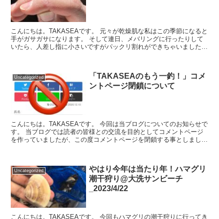
こんにちは。TAKASEAです。 元々が乾燥肌な私はこの季節になると
手がガサガサになります。 そして連日、メバリングに行ったりして
いたら、人差し指に小さいですがパックリ割れができちゃいました。
このパックリ割れを放ってお...
「TAKASEAのもう一釣！」コメ
Uncategorized
ントページ閉鎖について
こんにちは。TAKASEAです。 今回は当ブログについてのお知らせで
す。 当ブログでは読者の皆様との交流を目的としてコメントページ
を作っていましたが、この度コメントページを閉鎖する事としまし
た。 理由は、ブログ歴が長くな...
やはり今年は当たり年！ハマグリ
Uncategorized
潮干狩り@大洗サンビーチ
_2023/4/22
こんにちは。TAKASEAです。 今回もハマグリの潮干狩りに行ってき