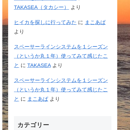
TAKASEA（タカシー）
より
ヒイカを探しに行ってみた
に
まこあぱ
より
スペーサーラインシステムを１シーズン
（というか丸１年）使ってみて感じたこ
と
に
TAKASEA
より
スペーサーラインシステムを１シーズン
（というか丸１年）使ってみて感じたこ
と
に
まこあぱ
より
カテゴリー