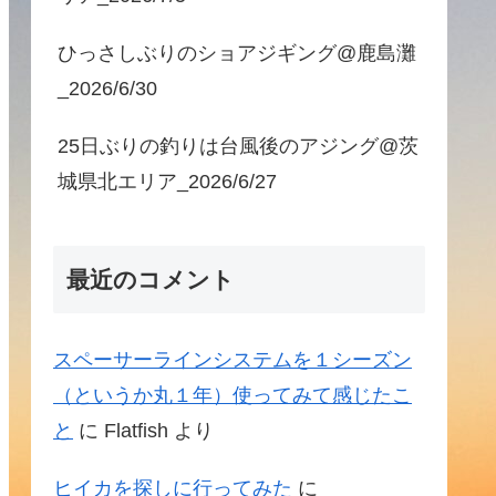
ひっさしぶりのショアジギング@鹿島灘
_2026/6/30
25日ぶりの釣りは台風後のアジング@茨
城県北エリア_2026/6/27
最近のコメント
スペーサーラインシステムを１シーズン
（というか丸１年）使ってみて感じたこ
と
に
Flatfish
より
ヒイカを探しに行ってみた
に