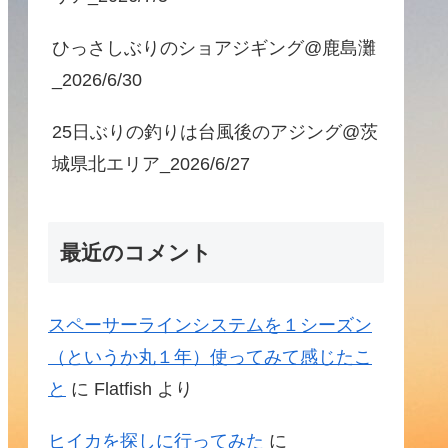
ひっさしぶりのショアジギング@鹿島灘
_2026/6/30
25日ぶりの釣りは台風後のアジング@茨
城県北エリア_2026/6/27
最近のコメント
スペーサーラインシステムを１シーズン
（というか丸１年）使ってみて感じたこ
と
に
Flatfish
より
ヒイカを探しに行ってみた
に