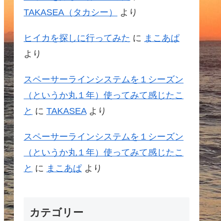
TAKASEA（タカシー）
より
ヒイカを探しに行ってみた
に
まこあぱ
より
スペーサーラインシステムを１シーズン
（というか丸１年）使ってみて感じたこ
と
に
TAKASEA
より
スペーサーラインシステムを１シーズン
（というか丸１年）使ってみて感じたこ
と
に
まこあぱ
より
カテゴリー