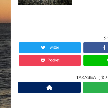
シ
Twitter
Pocket
TAKASEA（