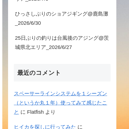
ひっさしぶりのショアジギング@鹿島灘
_2026/6/30
25日ぶりの釣りは台風後のアジング@茨
城県北エリア_2026/6/27
最近のコメント
スペーサーラインシステムを１シーズン
（というか丸１年）使ってみて感じたこ
と
に
Flatfish
より
ヒイカを探しに行ってみた
に