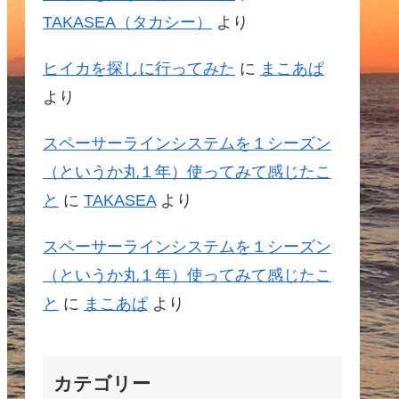
TAKASEA（タカシー）
より
ヒイカを探しに行ってみた
に
まこあぱ
より
スペーサーラインシステムを１シーズン
（というか丸１年）使ってみて感じたこ
と
に
TAKASEA
より
スペーサーラインシステムを１シーズン
（というか丸１年）使ってみて感じたこ
と
に
まこあぱ
より
カテゴリー