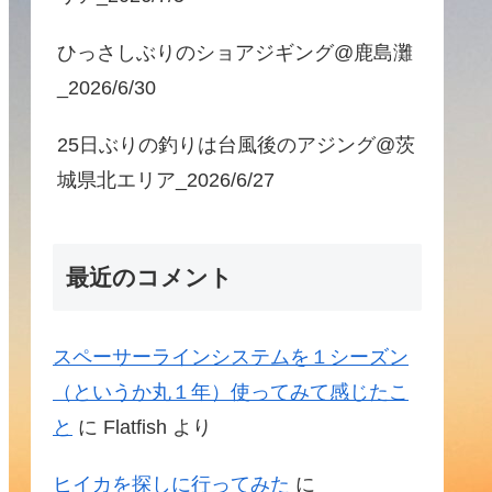
ひっさしぶりのショアジギング@鹿島灘
_2026/6/30
25日ぶりの釣りは台風後のアジング@茨
城県北エリア_2026/6/27
最近のコメント
スペーサーラインシステムを１シーズン
（というか丸１年）使ってみて感じたこ
と
に
Flatfish
より
ヒイカを探しに行ってみた
に