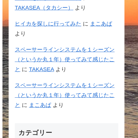
TAKASEA（タカシー）
より
ヒイカを探しに行ってみた
に
まこあぱ
より
スペーサーラインシステムを１シーズン
（というか丸１年）使ってみて感じたこ
と
に
TAKASEA
より
スペーサーラインシステムを１シーズン
（というか丸１年）使ってみて感じたこ
と
に
まこあぱ
より
カテゴリー