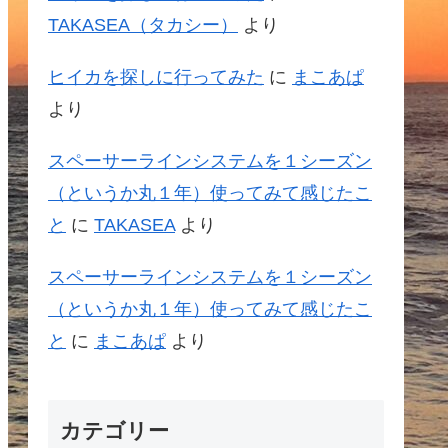
TAKASEA（タカシー）
より
ヒイカを探しに行ってみた
に
まこあぱ
より
スペーサーラインシステムを１シーズン
（というか丸１年）使ってみて感じたこ
と
に
TAKASEA
より
スペーサーラインシステムを１シーズン
（というか丸１年）使ってみて感じたこ
と
に
まこあぱ
より
カテゴリー