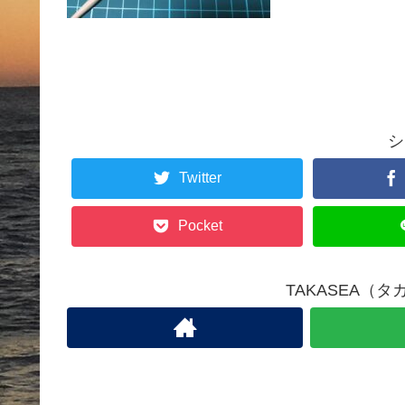
シ
Twitter
Pocket
TAKASEA（