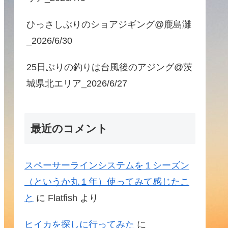
ひっさしぶりのショアジギング@鹿島灘
_2026/6/30
25日ぶりの釣りは台風後のアジング@茨
城県北エリア_2026/6/27
最近のコメント
スペーサーラインシステムを１シーズン
（というか丸１年）使ってみて感じたこ
と
に
Flatfish
より
ヒイカを探しに行ってみた
に