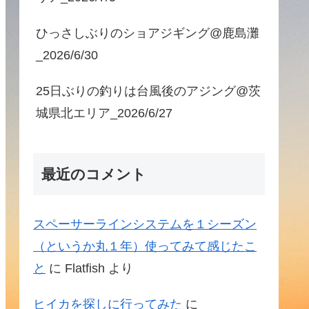
ひっさしぶりのショアジギング@鹿島灘
_2026/6/30
25日ぶりの釣りは台風後のアジング@茨
城県北エリア_2026/6/27
最近のコメント
スペーサーラインシステムを１シーズン
（というか丸１年）使ってみて感じたこ
と
に
Flatfish
より
ヒイカを探しに行ってみた
に