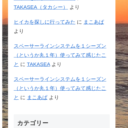
TAKASEA（タカシー）
より
ヒイカを探しに行ってみた
に
まこあぱ
より
スペーサーラインシステムを１シーズン
（というか丸１年）使ってみて感じたこ
と
に
TAKASEA
より
スペーサーラインシステムを１シーズン
（というか丸１年）使ってみて感じたこ
と
に
まこあぱ
より
カテゴリー