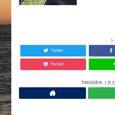
シ
Twitter
Pocket
TAKASEA（