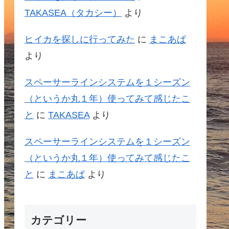
TAKASEA（タカシー）
より
ヒイカを探しに行ってみた
に
まこあぱ
より
スペーサーラインシステムを１シーズン
（というか丸１年）使ってみて感じたこ
と
に
TAKASEA
より
スペーサーラインシステムを１シーズン
（というか丸１年）使ってみて感じたこ
と
に
まこあぱ
より
カテゴリー