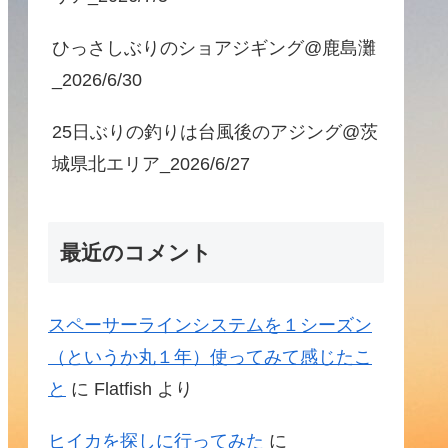
ひっさしぶりのショアジギング@鹿島灘
_2026/6/30
25日ぶりの釣りは台風後のアジング@茨
城県北エリア_2026/6/27
最近のコメント
スペーサーラインシステムを１シーズン
（というか丸１年）使ってみて感じたこ
と
に
Flatfish
より
ヒイカを探しに行ってみた
に