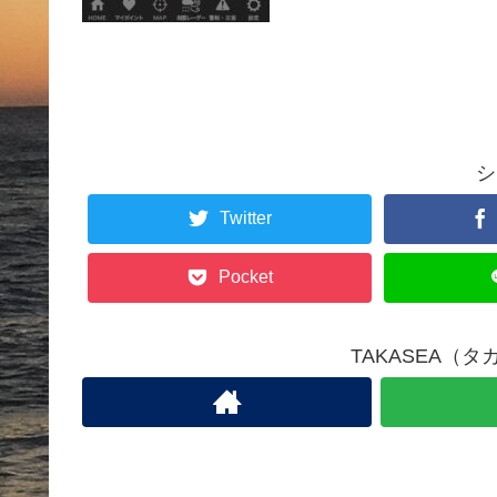
シ
Twitter
Pocket
TAKASEA（