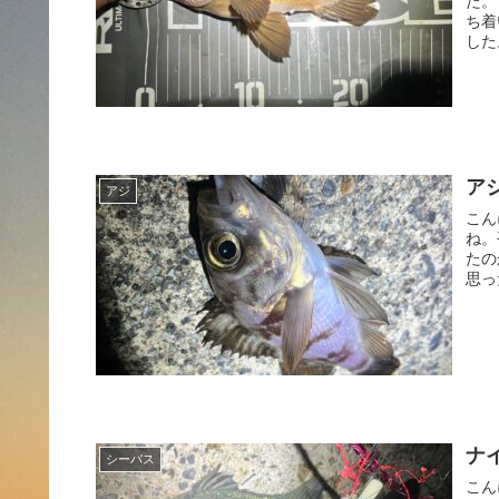
た。
ち着
した
アジ
アジ
こん
ね。
たの
思った
ナイ
シーバス
こん