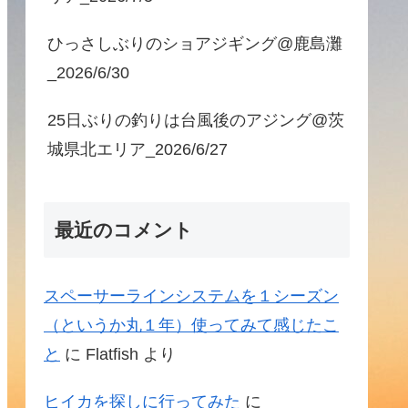
ひっさしぶりのショアジギング@鹿島灘
_2026/6/30
25日ぶりの釣りは台風後のアジング@茨
城県北エリア_2026/6/27
最近のコメント
スペーサーラインシステムを１シーズン
（というか丸１年）使ってみて感じたこ
と
に
Flatfish
より
ヒイカを探しに行ってみた
に