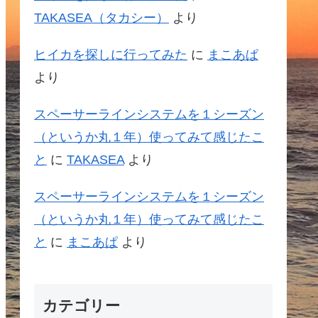
TAKASEA（タカシー）
より
ヒイカを探しに行ってみた
に
まこあぱ
より
スペーサーラインシステムを１シーズン
（というか丸１年）使ってみて感じたこ
と
に
TAKASEA
より
スペーサーラインシステムを１シーズン
（というか丸１年）使ってみて感じたこ
と
に
まこあぱ
より
カテゴリー