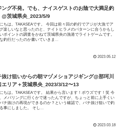
ジング不発。でも、ナイスゲストのお陰で大満足釣
@茨城県央_2023/5/9
にちは。TAKASEAです。 今回は前々回の釣行でアジが大漁でア
グ楽しいなと思ったのと、ナイトヒラメのパターンに合うかもし
いポイントの調査をかねて茨城県央の漁港でライトゲームです。
な釣行だったのか書いていきま...
2023.05.12
チ抜け狙いからの朝マヅメショアジギング@那珂川
エリア＋茨城県央_2023/3/12〜13
にちは。TAKASEAです。 結果から言います！ボウズです！笑 今
、メバリングに行くかで迷ったんですが、ちょっと前に上手くい
バチ抜けの再現ができるのか？という確認で、バチ抜け狙いで釣
る事にしました。 そし...
2023.03.18