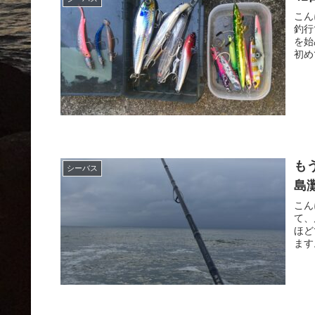
こん
釣行
を始
初めて
も
シーバス
島灘
こん
て、
ほど
ます