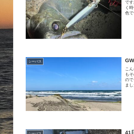
です
く時
色です
GW
シーバス
こん
もそ
ので
まし
4
シーバス