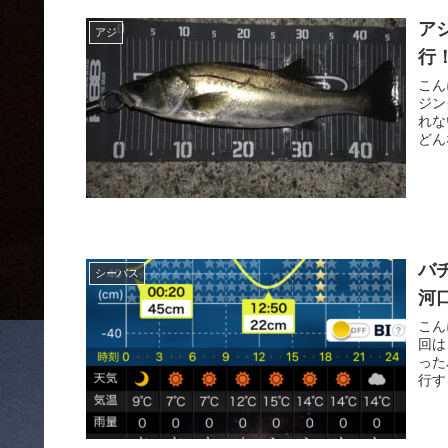
ア
アジ
行！
こん
ジン
れな
どん
バ
シーバス
河口
こん
回は
った
行す