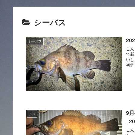
シーバス
20
シーバス
こん
で新
いし
初釣
9
アジ
_20
こん