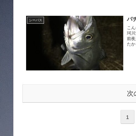
バ
シーバス
こん
珂川
前夜
たか
次
1