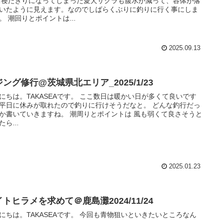
 寝たきりになってしまった愛犬サクラも腹水が減って、容体が落
いたように見えます。なのでしばらくぶりに釣りに行く事にしま
。 潮回りとポイントは...
2025.09.13
ング修行@茨城県北エリア_2025/1/23
にちは。TAKASEAです。 ここ数日は暖かい日が多くて良いです
平日に休みが取れたので釣りに行けそうだなと。 どんな釣行だっ
か書いていきますね。 潮周りとポイントは 風も弱くて良さそうと
ら...
2025.01.23
トヒラメを求めて＠鹿島灘2024/11/24
にちは。TAKASEAです。 今回も青物狙いといきたいところなん