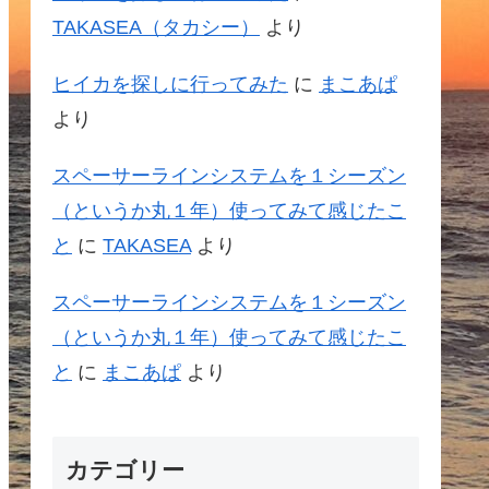
TAKASEA（タカシー）
より
ヒイカを探しに行ってみた
に
まこあぱ
より
スペーサーラインシステムを１シーズン
（というか丸１年）使ってみて感じたこ
と
に
TAKASEA
より
スペーサーラインシステムを１シーズン
（というか丸１年）使ってみて感じたこ
と
に
まこあぱ
より
カテゴリー