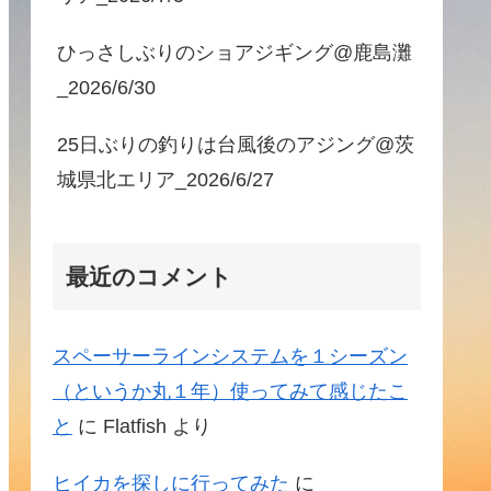
ひっさしぶりのショアジギング@鹿島灘
_2026/6/30
25日ぶりの釣りは台風後のアジング@茨
城県北エリア_2026/6/27
最近のコメント
スペーサーラインシステムを１シーズン
（というか丸１年）使ってみて感じたこ
と
に
Flatfish
より
ヒイカを探しに行ってみた
に