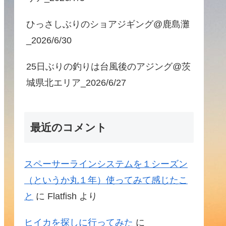
ひっさしぶりのショアジギング@鹿島灘
_2026/6/30
25日ぶりの釣りは台風後のアジング@茨
城県北エリア_2026/6/27
最近のコメント
スペーサーラインシステムを１シーズン
（というか丸１年）使ってみて感じたこ
と
に
Flatfish
より
ヒイカを探しに行ってみた
に