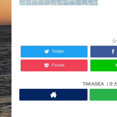
シ
Twitter
Pocket
TAKASEA（