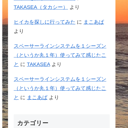
TAKASEA（タカシー）
より
ヒイカを探しに行ってみた
に
まこあぱ
より
スペーサーラインシステムを１シーズン
（というか丸１年）使ってみて感じたこ
と
に
TAKASEA
より
スペーサーラインシステムを１シーズン
（というか丸１年）使ってみて感じたこ
と
に
まこあぱ
より
カテゴリー