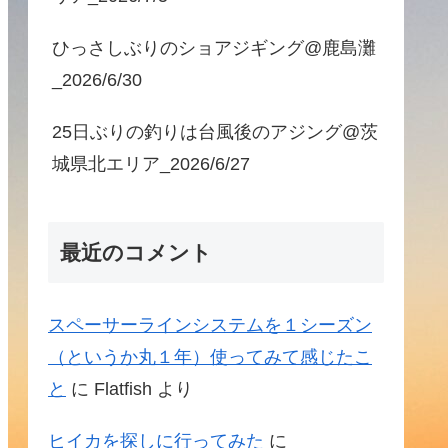
ひっさしぶりのショアジギング@鹿島灘
_2026/6/30
25日ぶりの釣りは台風後のアジング@茨
城県北エリア_2026/6/27
最近のコメント
スペーサーラインシステムを１シーズン
（というか丸１年）使ってみて感じたこ
と
に
Flatfish
より
ヒイカを探しに行ってみた
に