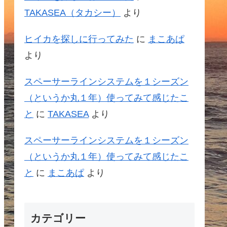
TAKASEA（タカシー）
より
ヒイカを探しに行ってみた
に
まこあぱ
より
スペーサーラインシステムを１シーズン
（というか丸１年）使ってみて感じたこ
と
に
TAKASEA
より
スペーサーラインシステムを１シーズン
（というか丸１年）使ってみて感じたこ
と
に
まこあぱ
より
カテゴリー