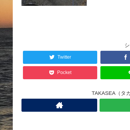
シ
Twitter
Pocket
TAKASEA（