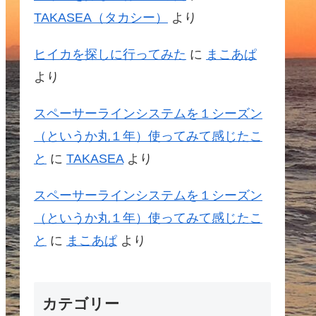
TAKASEA（タカシー）
より
ヒイカを探しに行ってみた
に
まこあぱ
より
スペーサーラインシステムを１シーズン
（というか丸１年）使ってみて感じたこ
と
に
TAKASEA
より
スペーサーラインシステムを１シーズン
（というか丸１年）使ってみて感じたこ
と
に
まこあぱ
より
カテゴリー