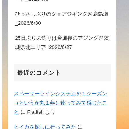
ひっさしぶりのショアジギング@鹿島灘
_2026/6/30
25日ぶりの釣りは台風後のアジング@茨
城県北エリア_2026/6/27
最近のコメント
スペーサーラインシステムを１シーズン
（というか丸１年）使ってみて感じたこ
と
に
Flatfish
より
ヒイカを探しに行ってみた
に