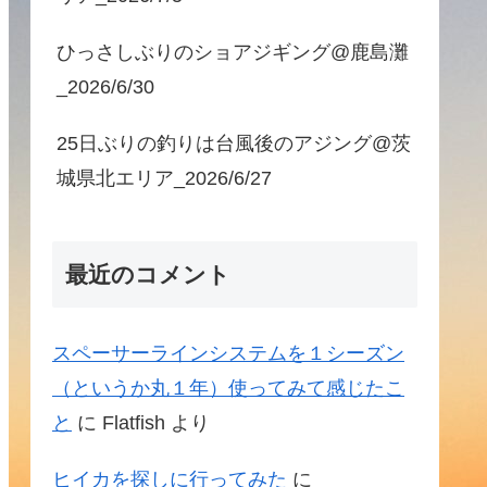
ひっさしぶりのショアジギング@鹿島灘
_2026/6/30
25日ぶりの釣りは台風後のアジング@茨
城県北エリア_2026/6/27
最近のコメント
スペーサーラインシステムを１シーズン
（というか丸１年）使ってみて感じたこ
と
に
Flatfish
より
ヒイカを探しに行ってみた
に