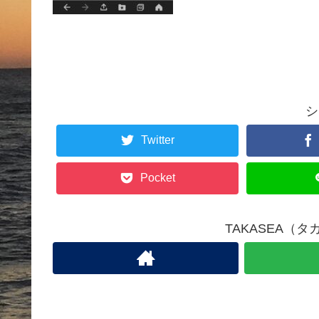
シ
Twitter
Pocket
TAKASEA（