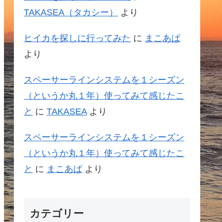
TAKASEA（タカシー）
より
ヒイカを探しに行ってみた
に
まこあぱ
より
スペーサーラインシステムを１シーズン
（というか丸１年）使ってみて感じたこ
と
に
TAKASEA
より
スペーサーラインシステムを１シーズン
（というか丸１年）使ってみて感じたこ
と
に
まこあぱ
より
カテゴリー