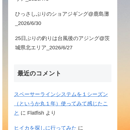
ひっさしぶりのショアジギング@鹿島灘
_2026/6/30
25日ぶりの釣りは台風後のアジング@茨
城県北エリア_2026/6/27
最近のコメント
スペーサーラインシステムを１シーズン
（というか丸１年）使ってみて感じたこ
と
に
Flatfish
より
ヒイカを探しに行ってみた
に