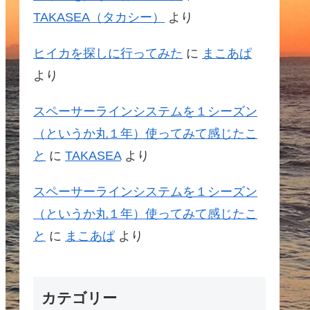
TAKASEA（タカシー）
より
ヒイカを探しに行ってみた
に
まこあぱ
より
スペーサーラインシステムを１シーズン
（というか丸１年）使ってみて感じたこ
と
に
TAKASEA
より
スペーサーラインシステムを１シーズン
（というか丸１年）使ってみて感じたこ
と
に
まこあぱ
より
カテゴリー